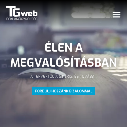
ÉLEN A
MEGVALÓSÍTÁSBAN
A TERVEKTŐL A SIKERIG, ÉS TOVÁBB…
FORDULJ HOZZÁNK BIZALOMMAL