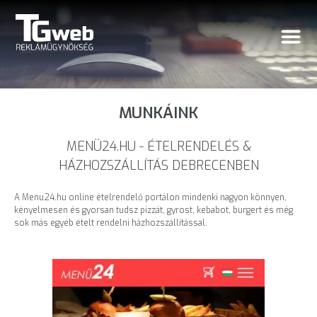
MUNKÁINK
MENÜ24.HU - ÉTELRENDELÉS &
HÁZHOZSZÁLLÍTÁS DEBRECENBEN
A Menu24.hu online ételrendelő portálon mindenki nagyon könnyen,
kényelmesen és gyorsan tudsz pizzát, gyrost, kebabot, burgert és még
sok más egyéb ételt rendelni házhozszállítással.