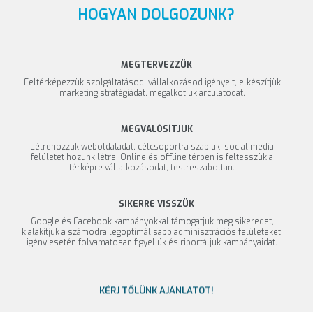
HOGYAN DOLGOZUNK?
MEGTERVEZZÜK
Feltérképezzük szolgáltatásod, vállalkozásod igényeit, elkészítjük
marketing stratégiádat, megalkotjuk arculatodat.
MEGVALÓSÍTJUK
Létrehozzuk weboldaladat, célcsoportra szabjuk, social media
felületet hozunk létre. Online és offline térben is feltesszük a
térképre vállalkozásodat, testreszabottan.
SIKERRE VISSZÜK
Google és Facebook kampányokkal támogatjuk meg sikeredet,
kialakítjuk a számodra legoptimálisabb adminisztrációs felületeket,
igény esetén folyamatosan figyeljük és riportáljuk kampányaidat.
KÉRJ TŐLÜNK AJÁNLATOT!