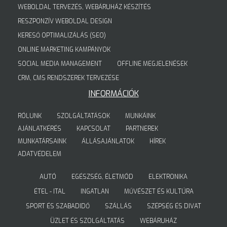
WEBOLDAL TERVEZÉS, WEBÁRUHÁZ KÉSZÍTÉS
RESZPONZÍV WEBOLDAL DESIGN
KERESŐ OPTIMALIZÁLÁS (SEO)
ONLINE MARKETING KAMPÁNYOK
SOCIAL MEDIA MANAGEMENT
OFFLINE MEGJELENÉSEK
CRM, CMS RENDSZEREK TERVEZÉSE
INFORMÁCIÓK
RÓLUNK
SZOLGÁLTATÁSOK
MUNKÁINK
AJÁNLATKÉRÉS
KAPCSOLAT
PARTNEREK
MUNKATÁRSAINK
ÁLLÁSAJÁNLATOK
HÍREK
ADATVÉDELEM
AUTÓ
EGÉSZSÉG, ÉLETMÓD
ELEKTRONIKA
ÉTEL - ITAL
INGATLAN
MŰVÉSZET ÉS KULTÚRA
SPORT ÉS SZABADIDŐ
SZÁLLÁS
SZÉPSÉG ÉS DIVAT
ÜZLET ÉS SZOLGÁLTATÁS
WEBÁRUHÁZ