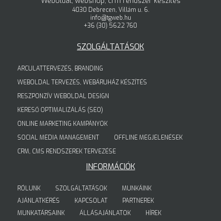
Weboldal, webshop, crm rendszer készítés
4030 Debrecen, Villám u. 6.
info@tgweb.hu
+36 (30) 5622 760
SZOLGÁLTATÁSOK
ARCULATTERVEZÉS, BRANDING
WEBOLDAL TERVEZÉS, WEBÁRUHÁZ KÉSZÍTÉS
RESZPONZÍV WEBOLDAL DESIGN
KERESŐ OPTIMALIZÁLÁS (SEO)
ONLINE MARKETING KAMPÁNYOK
SOCIAL MEDIA MANAGEMENT
OFFLINE MEGJELENÉSEK
CRM, CMS RENDSZEREK TERVEZÉSE
INFORMÁCIÓK
RÓLUNK
SZOLGÁLTATÁSOK
MUNKÁINK
AJÁNLATKÉRÉS
KAPCSOLAT
PARTNEREK
MUNKATÁRSAINK
ÁLLÁSAJÁNLATOK
HÍREK