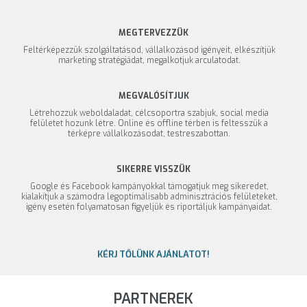
MEGTERVEZZÜK
Feltérképezzük szolgáltatásod, vállalkozásod igényeit, elkészítjük
marketing stratégiádat, megalkotjuk arculatodat.
MEGVALÓSÍTJUK
Létrehozzuk weboldaladat, célcsoportra szabjuk, social media
felületet hozunk létre. Online és offline térben is feltesszük a
térképre vállalkozásodat, testreszabottan.
SIKERRE VISSZÜK
Google és Facebook kampányokkal támogatjuk meg sikeredet,
kialakítjuk a számodra legoptimálisabb adminisztrációs felületeket,
igény esetén folyamatosan figyeljük és riportáljuk kampányaidat.
KÉRJ TŐLÜNK AJÁNLATOT!
PARTNEREK