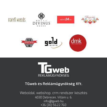
TGweb és Reklámügynökség Kft.
Weboldal, webshop, crm rendszer készítés
4030 Debrecen, Villám u. 6.
info@tgweb.hu
+36 (30) 5622 760