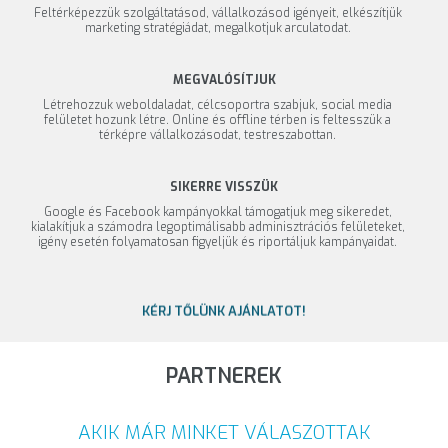
Feltérképezzük szolgáltatásod, vállalkozásod igényeit, elkészítjük
marketing stratégiádat, megalkotjuk arculatodat.
MEGVALÓSÍTJUK
Létrehozzuk weboldaladat, célcsoportra szabjuk, social media
felületet hozunk létre. Online és offline térben is feltesszük a
térképre vállalkozásodat, testreszabottan.
SIKERRE VISSZÜK
Google és Facebook kampányokkal támogatjuk meg sikeredet,
kialakítjuk a számodra legoptimálisabb adminisztrációs felületeket,
igény esetén folyamatosan figyeljük és riportáljuk kampányaidat.
KÉRJ TŐLÜNK AJÁNLATOT!
PARTNEREK
AKIK MÁR MINKET VÁLASZOTTAK