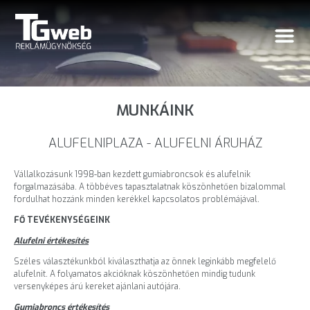
MUNKÁINK
ALUFELNIPLAZA - ALUFELNI ÁRUHÁZ
Vállalkozásunk 1998-ban kezdett gumiabroncsok és alufelnik
forgalmazásába. A többéves tapasztalatnak köszönhetően bizalommal
fordulhat hozzánk minden kerékkel kapcsolatos problémájával.
FŐ TEVÉKENYSÉGEINK
Alufelni értékesítés
Széles választékunkból kiválaszthatja az önnek leginkább megfelelő
alufelnit. A folyamatos akcióknak köszönhetően mindig tudunk
versenyképes árú kereket ajánlani autójára.
Gumiabroncs értékesítés