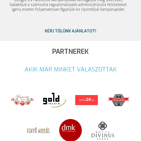
Google és Facebook kampányokkal támogatjuk meg sikeredet,
kialakítjuk a számodra legoptimálisabb adminisztrációs felületeket,
igény esetén folyamatosan figyeljük és riportáljuk kampányaidat.
KÉRJ TŐLÜNK AJÁNLATOT!
PARTNEREK
AKIK MÁR MINKET VÁLASZOTTAK