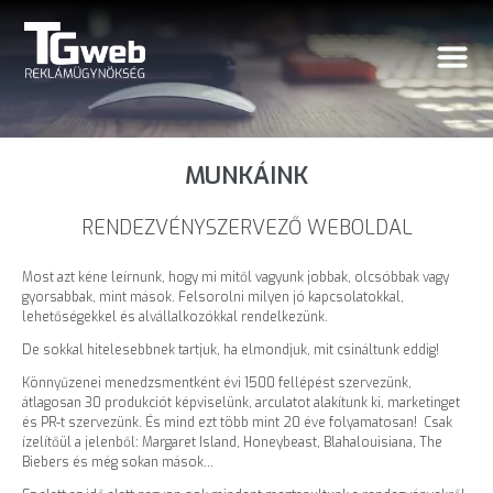
MUNKÁINK
RENDEZVÉNYSZERVEZŐ WEBOLDAL
Most azt kéne leírnunk, hogy mi mitől vagyunk jobbak, olcsóbbak vagy
gyorsabbak, mint mások. Felsorolni milyen jó kapcsolatokkal,
lehetőségekkel és alvállalkozókkal rendelkezünk.
De sokkal hitelesebbnek tartjuk, ha elmondjuk, mit csináltunk eddig!
Könnyűzenei menedzsmentként évi 1500 fellépést szervezünk,
átlagosan 30 produkciót képviselünk, arculatot alakítunk ki, marketinget
és PR-t szervezünk. És mind ezt több mint 20 éve folyamatosan! Csak
ízelítőül a jelenből: Margaret Island, Honeybeast, Blahalouisiana, The
Biebers és még sokan mások…