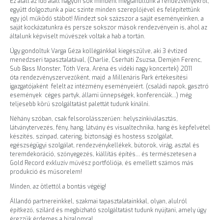
Ez alatt az idő alatt nagyon sok mindent megtanultunk a rendezvényekről,
együtt dolgoztunk a piac szinte minden szereplőjével és felépítettünk
egy jól működő stábot! Mindezt sok százszor a saját eseményeinken, a
saját kockázatunkra és persze sokszor mások rendezvényein is, ahol az
általunk képviselt művészek voltak a hab a tortán.
Úgy gondoltuk Varga Géza kollégánkkal kiegészülve, aki 3 évtized
menedzseri tapasztalatával, (Charlie, Cserháti Zsuzsa, Demjén Ferenc,
Sub Bass Monster, Tóth Vera, Aréna és vidéki nagy koncertek) 2011
óta rendezvényszervezőként, majd a Millenáris Park értékesítési
igazgatójaként felelt az intézmény eseményeiért. (családi napok, gasztró
események céges partyk, állami ünnepségek, konferenciák…) még
teljesebb körű szolgáltatást palettát tudunk kínálni.
Néhány szóban, csak felsorolásszerűen: helyszínkiválasztás,
látványtervezés, fény, hang, látvány és visualtechnika, hang és képfelvétel
készítés, színpad, catering, biztonsági és hostess szolgálat,
egészségügyi szolgálat, rendezvénykellékek, bútorok, virág, asztal és
teremdekoráció, szőnyegezés, kiállítás építés… és természetesen a
Gold Record exkluzív művész portfóliója, és emellett számos más
produkció és műsorelem!
Minden, az ötlettől a bontás végéig!
Állandó partnereinkkel, szakmai tapasztalatainkkal, olyan, alulról
építkező, szilárd és megbízható szolgáltatást tudunk nyújtani, amely úgy
érezzük érdemes a bizalomra!