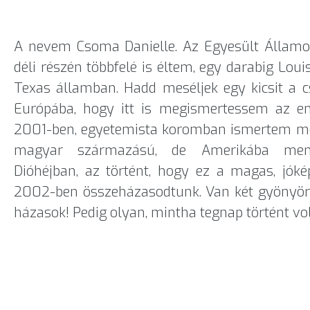
A nevem Csoma Danielle. Az Egyesült Államo
déli részén többfelé is éltem, egy darabig Lou
Texas államban. Hadd meséljek egy kicsit a c
Európába, hogy itt is megismertessem az emb
2001-ben, egyetemista koromban ismertem meg 
magyar származású, de Amerikába ment 
Dióhéjban, az történt, hogy ez a magas, jók
2002-ben összeházasodtunk. Van két gyönyör
házasok! Pedig olyan, mintha tegnap történt vo