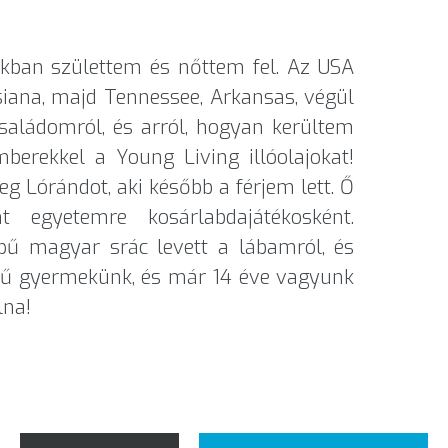
kban születtem és nőttem fel. Az USA
isiana, majd Tennessee, Arkansas, végül
saládomról, és arról, hogyan kerültem
erekkel a Young Living illóolajokat!
Lórándot, aki később a férjem lett. Ő
egyetemre kosárlabdajátékosként.
épű magyar srác levett a lábamról, és
ű gyermekünk, és már 14 éve vagyunk
lna!