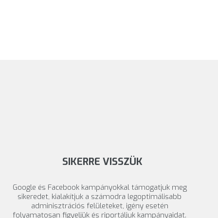
SIKERRE VISSZÜK
Google és Facebook kampányokkal támogatjuk meg
sikeredet, kialakítjuk a számodra legoptimálisabb
adminisztrációs felületeket, igény esetén
folyamatosan figyeljük és riportáljuk kampányaidat.