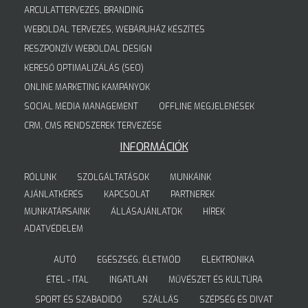
ARCULATTERVEZÉS, BRANDING
WEBOLDAL TERVEZÉS, WEBÁRUHÁZ KÉSZÍTÉS
RESZPONZÍV WEBOLDAL DESIGN
KERESŐ OPTIMALIZÁLÁS (SEO)
ONLINE MARKETING KAMPÁNYOK
SOCIAL MEDIA MANAGEMENT
OFFLINE MEGJELENÉSEK
CRM, CMS RENDSZEREK TERVEZÉSE
INFORMÁCIÓK
RÓLUNK
SZOLGÁLTATÁSOK
MUNKÁINK
AJÁNLATKÉRÉS
KAPCSOLAT
PARTNEREK
MUNKATÁRSAINK
ÁLLÁSAJÁNLATOK
HÍREK
ADATVÉDELEM
AUTÓ
EGÉSZSÉG, ÉLETMÓD
ELEKTRONIKA
ÉTEL - ITAL
INGATLAN
MŰVÉSZET ÉS KULTÚRA
SPORT ÉS SZABADIDŐ
SZÁLLÁS
SZÉPSÉG ÉS DIVAT