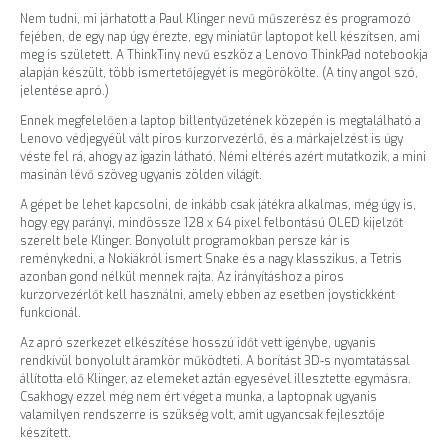
Nem tudni, mi járhatott a Paul Klinger nevű műszerész és programozó
fejében, de egy nap úgy érezte, egy miniatűr laptopot kell készítsen, ami
meg is született. A ThinkTiny nevű eszköz a Lenovo ThinkPad notebookja
alapján készült, több ismertetőjegyét is megörökölte. (A tiny angol szó,
jelentése apró.)
Ennek megfelelően a laptop billentyűzetének közepén is megtalálható a
Lenovo védjegyéül vált piros kurzorvezérlő, és a márkajelzést is úgy
véste fel rá, ahogy az igazin látható. Némi eltérés azért mutatkozik, a mini
masinán lévő szöveg ugyanis zölden világít.
A gépet be lehet kapcsolni, de inkább csak játékra alkalmas, még úgy is,
hogy egy parányi, mindössze 128 x 64 pixel felbontású OLED kijelzőt
szerelt bele Klinger. Bonyolult programokban persze kár is
reménykedni, a Nokiákról ismert Snake és a nagy klasszikus, a Tetris
azonban gond nélkül mennek rajta. Az irányításhoz a piros
kurzorvezérlőt kell használni, amely ebben az esetben joystickként
funkcionál.
Az apró szerkezet elkészítése hosszú időt vett igénybe, ugyanis
rendkívül bonyolult áramkör működteti. A borítást 3D-s nyomtatással
állította elő Klinger, az elemeket aztán egyesével illesztette egymásra.
Csakhogy ezzel még nem ért véget a munka, a laptopnak ugyanis
valamilyen rendszerre is szükség volt, amit ugyancsak fejlesztője
készített.