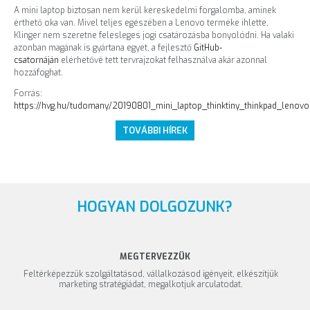
A mini laptop biztosan nem kerül kereskedelmi forgalomba, aminek
érthető oka van. Mivel teljes egészében a Lenovo terméke ihlette,
Klinger nem szeretne felesleges jogi csatározásba bonyolódni. Ha valaki
azonban magának is gyártana egyet, a fejlesztő
GitHub-
csatornáján
elérhetővé tett tervrajzokat felhasználva akár azonnal
hozzáfoghat.
Forrás:
https://hvg.hu/tudomany/20190801_mini_laptop_thinktiny_thinkpad_lenovo
TOVÁBBI HÍREK
HOGYAN DOLGOZUNK?
MEGTERVEZZÜK
Feltérképezzük szolgáltatásod, vállalkozásod igényeit, elkészítjük
marketing stratégiádat, megalkotjuk arculatodat.