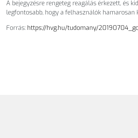
A bejegyzésre rengeteg reagálás érkezett, és k
legfontosabb, hogy a felhasználók hamarosan ké
Forrás:
https://hvg.hu/tudomany/20190704_goo