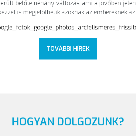
iderült belőle néhány változás, ami a jövőben jele
zzel is megjelölhetik azoknak az embereknek az a
gle_fotok_google_photos_arcfelismeres_frissit
TOVÁBBI HÍREK
HOGYAN DOLGOZUNK?