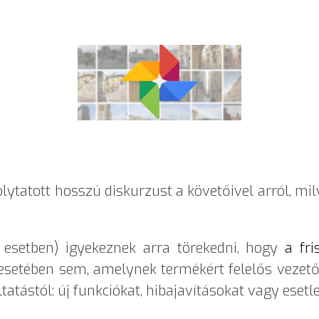
lytatott hosszú diskurzust a követőivel arról, mily
jó esetben) igyekeznek arra törekedni, hogy
a fri
esetében sem, amelynek termékért felelős vezetőj
tatástól: új funkciókat, hibajavításokat vagy esetl