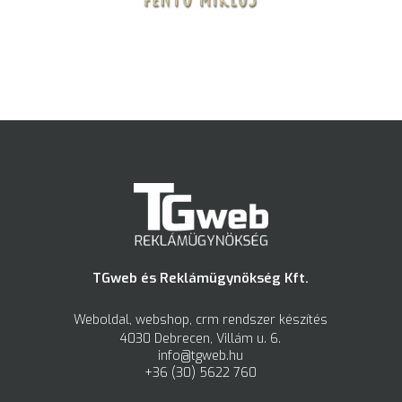
TGweb és Reklámügynökség Kft.
Weboldal, webshop, crm rendszer készítés
4030 Debrecen, Villám u. 6.
info@tgweb.hu
+36 (30) 5622 760